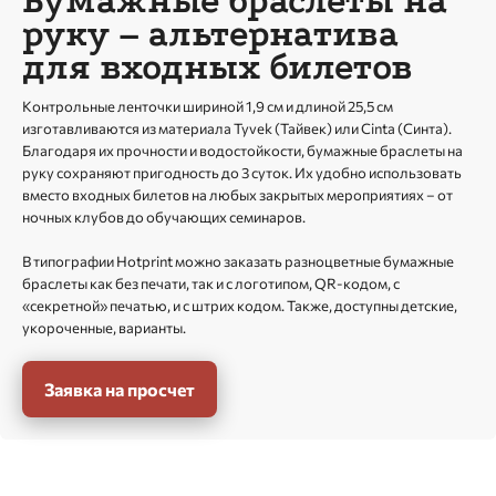
Бумажные браслеты на
руку – альтернатива
для входных билетов
Контрольные ленточки шириной 1,9 см и длиной 25,5 см
изготавливаются из материала Tyvek (Тайвек) или Cinta (Синта).
Благодаря их прочности и водостойкости, бумажные браслеты на
руку сохраняют пригодность до 3 суток. Их удобно использовать
вместо входных билетов на любых закрытых мероприятиях – от
ночных клубов до обучающих семинаров.
В типографии Hotprint можно заказать разноцветные бумажные
браслеты как без печати, так и с логотипом, QR-кодом, с
«секретной» печатью, и с штрих кодом. Также, доступны детские,
укороченные, варианты.
Заявка на просчет