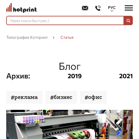
РУС
УКР
Типография Хотпринт
Статья
Блог
Архив:
2019
2021
#
реклама
#
бизнес
#
офис