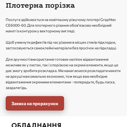
Плотерна порізка
Послуга здійснюється на новітньому ріжучому плотері Graphtec
CE6000-60. Для плотерного різання обов'язково необхідний
макет із контуром у векторному вигляді.
Щоб уникнути дефектів під час різання в місцях стиків підкладки,
застосовуються самоклейні матеріали без просічок на підкладці.
Для зручності використання готових наліпок відвантаження
можливе як у листах, так і з порізкою на окремі елементи, якщо це
дає змогу зробити розкладка. Ми намагаємося розкладати макети
на аркуші максимально економно, тож якщо вам необхідне
відвантаження окремими елементами - попередьте, будь ласка,
заздалегідь.
Заявка на прорахунок
ОБЛАДНАННЯ