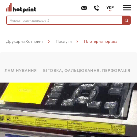
УКР
РУС
Друкарня Хотпринт
Послуги
Плотерна порізка
ЛАМІНУВАННЯ
БІГОВКА, ФАЛЬЦЮВАННЯ, ПЕРФОРАЦІЯ