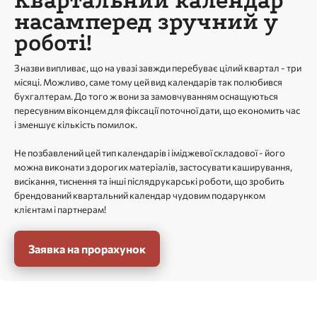
Квартальний календар
насамперед зручний у
роботі!
З назви випливає, що на увазі завжди перебуває цілий квартал - три
місяці. Можливо, саме тому цей вид календарів так полюбився
бухгалтерам. До того ж вони за замовчуванням оснащуються
пересувним віконцем для фіксації поточної дати, що економить час
і зменшує кількість помилок.
Не позбавлений цей тип календарів і іміджевої складової - його
можна виконати з дорогих матеріалів, застосувати каширування,
висікання, тиснення та інші післядрукарські роботи, що зробить
брендований квартальний календар чудовим подарунком
клієнтам і партнерам!
Заявка на прорахунок