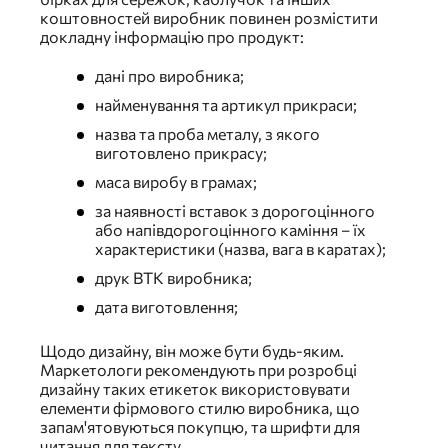
коштовностей виробник повинен розмістити
докладну інформацію про продукт:
дані про виробника;
найменування та артикул прикраси;
назва та проба металу, з якого
виготовлено прикрасу;
маса виробу в грамах;
за наявності вставок з дорогоцінного
або напівдорогоцінного каміння – їх
характеристики (назва, вага в каратах);
друк ВТК виробника;
дата виготовлення;
Щодо дизайну, він може бути будь-яким.
Маркетологи рекомендують при розробці
дизайну таких етикеток використовувати
елементи фірмового стилю виробника, що
запам'ятовуються покупцю, та шрифти для
читання для тексту.