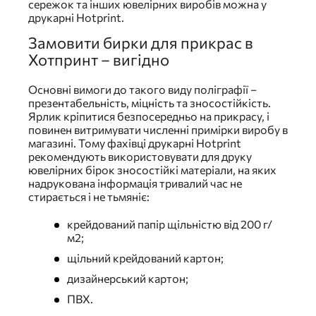
сережок та інших ювелірних виробів можна у
друкарні Hotprint.
Замовити бирки для прикрас в
Хотпринт – вигідно
Основні вимоги до такого виду поліграфії –
презентабельність, міцність та зносостійкість.
Ярлик кріпитися безпосередньо на прикрасу, і
повинен витримувати численні примірки виробу в
магазині. Тому фахівці друкарні Hotprint
рекомендують використовувати для друку
ювелірних бірок зносостійкі матеріали, на яких
надрукована інформація тривалий час не
стирається і не тьмяніє:
крейдований папір щільністю від 200 г/
м2;
щільний крейдований картон;
дизайнерський картон;
ПВХ.