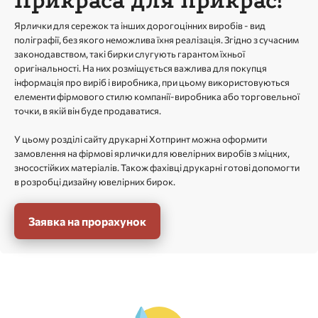
Прикраса для прикрас!
Ярлички для сережок та інших дорогоцінних виробів - вид
поліграфії, без якого неможлива їхня реалізація. Згідно з сучасним
законодавством, такі бирки слугують гарантом їхньої
оригінальності. На них розміщується важлива для покупця
інформація про виріб і виробника, при цьому використовуються
елементи фірмового стилю компанії-виробника або торговельної
точки, в якій він буде продаватися.
У цьому розділі сайту друкарні Хотпринт можна оформити
замовлення на фірмові ярлички для ювелірних виробів з міцних,
зносостійких матеріалів. Також фахівці друкарні готові допомогти
в розробці дизайну ювелірних бирок.
Заявка на прорахунок