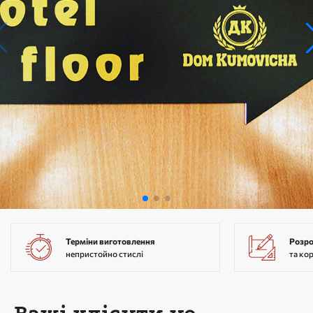
Терміни виготовлення
Розр
непристойно стислі
та ко