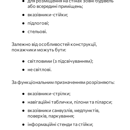
для розміщення на стінах зовні будівель
або всередині приміщень;
вказівники-стійки;
підлогові;
стельові.
Залежно від особливостей конструкції,
покажчики можуть бути:
світловими (з підсвічуванням);
не світлові.
За функціональним призначенням розрізняють:
вказівники-стрілки;
навігаційні таблички, пілони та піларси;
вказівники санвузлів, медпунктів,
поверхів, паркування;
інформаційні стенди та стійки;