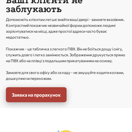
Ваші клієнти не
заблукають
Допоможіть клієнтам легше знайти ваші двері - замовте вказівник.
Контрастний покажчик незвичайної форми допоможе людині
зорієнтуватися на місці, адже простої адреси часто буває
недостатньо.
Покажчик - це табличка з легкого ПВХ. Він не боїться дощу і снігу,
служить довго і легко замінюється. Зображення друкується прямо
на ПВХ або на плівці з подальшим прикатуванням на основу.
Замовте для свого офісу або складу - не змушуйте ходити колами,
дошкуляючи перехожим.
Заявка на прорахунок