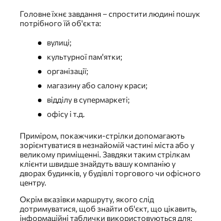
Головне їхнє завдання – спростити людині пошук
потрібного їй об'єкта:
вулиці;
культурної пам'ятки;
організації;
магазину або салону краси;
відділу в супермаркеті;
офісу і т.д.
Приміром, покажчики-стрілки допомагають
зорієнтуватися в незнайомій частині міста або у
великому приміщенні. Завдяки таким стрілкам
клієнти швидше знайдуть вашу компанію у
дворах будинків, у будівлі торгового чи офісного
центру.
Окрім вказівки маршруту, якого слід
дотримуватися, щоб знайти об'єкт, що цікавить,
інформаційні таблички використовуються для: