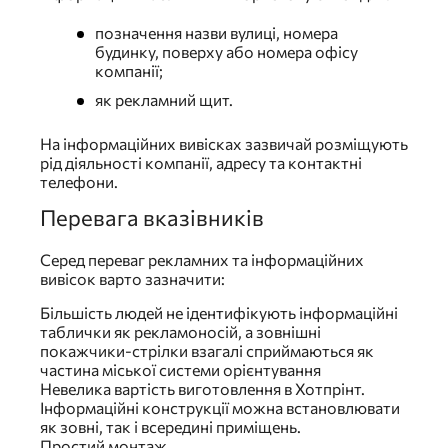
позначення назви вулиці, номера
будинку, поверху або номера офісу
компанії;
як рекламний щит.
На інформаційних вивісках зазвичай розміщують
рід діяльності компанії, адресу та контактні
телефони.
Перевага вказівників
Серед переваг рекламних та інформаційних
вивісок варто зазначити:
Більшість людей не ідентифікують інформаційні
таблички як рекламоносій, а зовнішні
покажчики-стрілки взагалі сприймаються як
частина міської системи орієнтування
Невелика вартість виготовлення в Хотпрінт.
Інформаційні конструкції можна встановлювати
як зовні, так і всередині приміщень.
Простий монтаж.