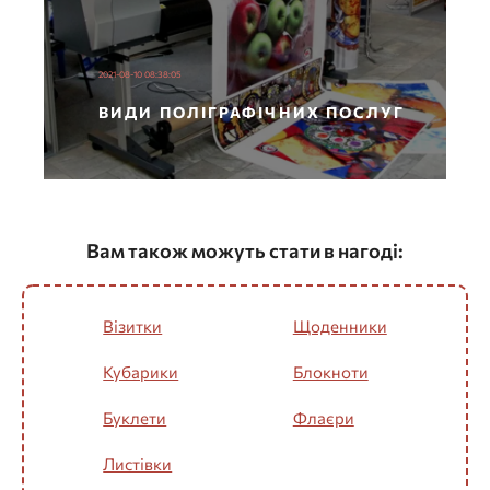
2021-08-10 08:38:05
ВИДИ ПОЛІГРАФІЧНИХ ПОСЛУГ
Вам також можуть стати в нагоді:
Візитки
Щоденники
Кубарики
Блокноти
Буклети
Флаєри
Листівки