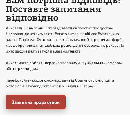
Вам потрібна відповідь?
Поставте запитання
відповідно
Анкета лише на перший погляд здається простим продуктом.
Насправді до неї висувають багато вимог. На ній має бути зручно
писати. Папір має бути достатньо щільним, щоб не рватися, а фарба
має добре триматися, щоб ваш респондент не забруднив рукава. Та
й хто захоче вчитуватися в змазаний текст?
Анкети часто роблять персоналізованими - з унікальним номером
або штрих-кодом.
Телефонуйте - ми допоможемо вам підібрати потрібні опції та
матеріали, а тираж доставимо в мінімальний термін.
Заявка на прорахунок