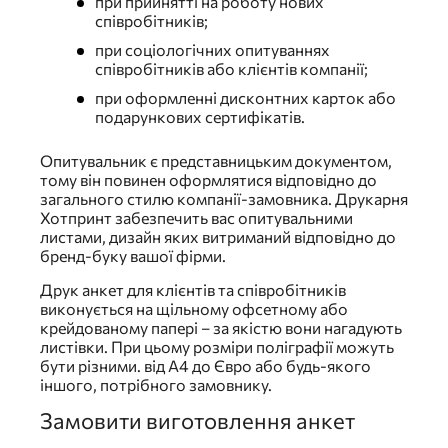
при прийнятті на роботу нових
співробітників;
при соціологічних опитуваннях
співробітників або клієнтів компанії;
при оформленні дисконтних карток або
подарункових сертифікатів.
Опитувальник є представницьким документом,
тому він повинен оформлятися відповідно до
загального стилю компанії-замовника. Друкарня
Хотпринт забезпечить вас опитувальними
листами, дизайн яких витриманий відповідно до
бренд-буку вашої фірми.
Друк анкет для клієнтів та співробітників
виконується на щільному офсетному або
крейдованому папері – за якістю вони нагадують
листівки. При цьому розміри поліграфії можуть
бути різними. від А4 до Євро або будь-якого
іншого, потрібного замовнику.
Замовити виготовлення анкет