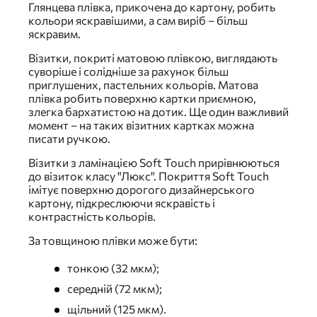
Глянцева плівка, прикочена до картону, робить
кольори яскравішими, а сам виріб – більш
яскравим.
Візитки, покриті матовою плівкою, виглядають
суворіше і солідніше за рахунок більш
приглушених, пастельних кольорів. Матова
плівка робить поверхню картки приємною,
злегка бархатистою на дотик. Ще один важливий
момент – на таких візитних картках можна
писати ручкою.
Візитки з ламінацією Soft Touch прирівнюються
до візиток класу "Люкс". Покриття Soft Touch
імітує поверхню дорогого дизайнерського
картону, підкреслюючи яскравість і
контрастність кольорів.
За товщиною плівки може бути:
тонкою (32 мкм);
середній (72 мкм);
щільний (125 мкм).