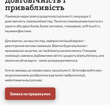
Довговічність і
привабливість
Ламінація надає візитці додаткової щільності, покращує її
довговічність і зовнішній вигляд. Технічно ламінація виконується з
одного або двох боків, буває матовою, глянцевою, soft touch і з
іншими ефектами.
Для візиток, на наш погляд, найпрактичніший варіант -
двостороння матова ламінація. Візитка буде міцнішою і
приємнішою на дотик, на такій візитці можна писати. Глянцева
ламінація, навпаки, відбиватиме світло і додасть візитці блиску, але
писати на ній не варто - напис розмазуватиметься.
Але як завжди, це справа смаку і доцільності. Зателефонуйте нам -
ми допоможемо розібратися в деталях і вибрати опції,
найоптимальніші для вас.
Заявка на прорахунок