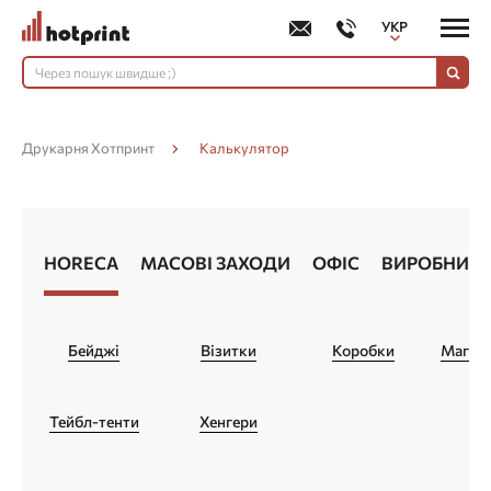
УКР
РУС
Друкарня Хотпринт
Калькулятор
HORECA
МАСОВІ ЗАХОДИ
ОФІС
ВИРОБНИЦ
Бейджі
Візитки
Коробки
Магніт
Тейбл-тенти
Хенгери