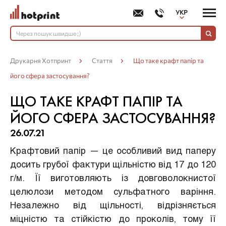
УКР
РУС
Друкарня Хотпринт
Стаття
Що таке крафт папір та
його сфера застосування?
ЩО ТАКЕ КРАФТ ПАПІР ТА
ЙОГО СФЕРА ЗАСТОСУВАННЯ?
26.07.21
Крафтовий папір — це особливий вид паперу
досить грубої фактури щільністю від 17 до 120
г/м. Її виготовляють із довговолокнистої
целюлози методом сульфатного варіння.
Незалежно від щільності, відрізняється
міцністю та стійкістю до проколів, тому її